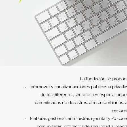
La fundación se propone 
promover y canalizar acciones públicas o privada
de los diferentes sectores, en especial aque
damnificados de desastres, afro colombianos, a
encuent
Elaborar, gestionar, administrar, ejecutar y /o c
comunitarias, proyectos de seguridad alimenta